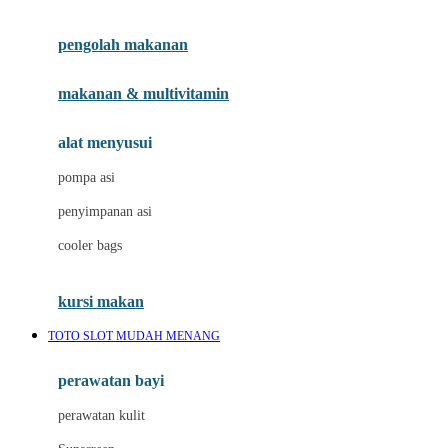
Joie
pengolah makanan
Joolz
Jujube
makanan & multivitamin
K
alat menyusui
Kiddycuts
pompa asi
Kumon
penyimpanan asi
L
cooler bags
Leapfrog
kursi makan
Leclerc
TOTO SLOT MUDAH MENANG
Lee Vierra
Lillebaby
perawatan bayi
Little Bird Told Me
perawatan kulit
Little Miss Janis