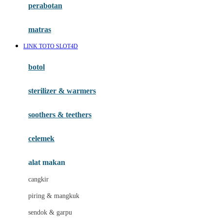
perabotan
Happy Tummy
Hauck
matras
Havaianas
LINK TOTO SLOT4D
Hegen
botol
Hot Wheels
sterilizer & warmers
Hybrid
soothers & teethers
I
Inlacta DHA
celemek
Interlac
alat makan
Ivenet
cangkir
J
piring & mangkuk
Jack N Jill
sendok & garpu