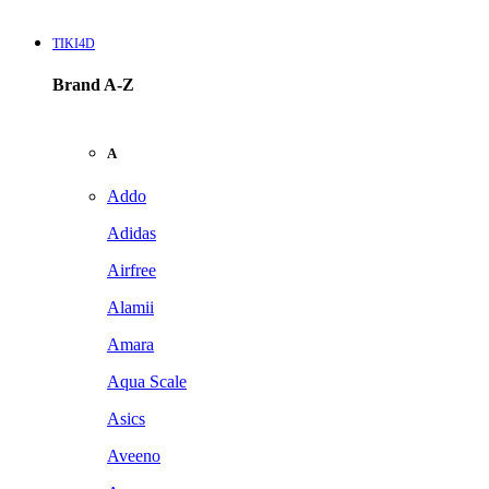
TIKI4D
Brand A-Z
A
Addo
Adidas
Airfree
Alamii
Amara
Aqua Scale
Asics
Aveeno