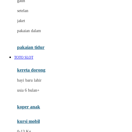
gaun
Dae Organics
setelan
Docare
jaket
Doona
pakaian dalam
Down To Earth
Drew
pakaian tidur
Dr. Brown's
TOTO SLOT
E
kereta dorong
ELC
bayi baru lahir
Ergobaby
usia 6 bulan+
Expert Care
koper anak
Ezyroller
kursi mobil
F
0-13 Kg