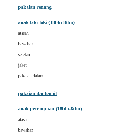
Buggygear
pakaian renang
Bumkins
anak laki-laki (18bln-8thn)
C
atasan
Cetaphil
bawahan
Chicco
setelan
Childlife
jaket
Clevamama
pakaian dalam
Cocolatte
Cottonseeds
pakaian ibu hamil
Cozy N Safe
anak perempuan (18bln-8thn)
Crane
atasan
Cybex
bawahan
D