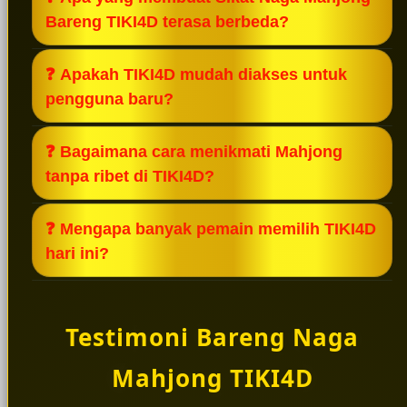
menikmati Mahjong dengan cara lebih santai,
Bareng TIKI4D terasa berbeda?
cepat, dan tidak terlalu terpaku pada urutan
pola tertentu.
TIKI4D menghadirkan pengalaman bermain
❓ Apakah TIKI4D mudah diakses untuk
yang praktis, tampilan ringan, pilihan
pengguna baru?
permainan jelas, dan nuansa Naga Mahjong
yang dibuat lebih hidup.
Ya, halaman TIKI4D dibuat agar mudah
❓ Bagaimana cara menikmati Mahjong
dipahami, mulai dari akses login, daftar, pilihan
tanpa ribet di TIKI4D?
permainan, hingga bantuan layanan yang
tersedia.
Pengguna cukup masuk lewat link resmi,
❓ Mengapa banyak pemain memilih TIKI4D
memilih permainan Mahjong favorit, lalu
hari ini?
bermain dengan fokus pada momentum dan
kenyamanan alur permainan.
Banyak pemain memilih TIKI4D karena aksesnya
stabil, informasi permainan mudah dibaca, dan
Testimoni Bareng Naga
layanan bantuan tersedia untuk menemani
aktivitas bermain.
Mahjong TIKI4D