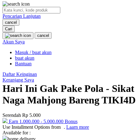
O
Pencarian Lanjutan
Oh Ma Grain
cancel
Okiedog
Cari
cancel
P
Akun Saya
Masuk / buat akun
Peachy
buat akun
Phil & Ted's
Bantuan
Philips Avent
Daftar Keinginan
Keranjang Saya
Pigeon
Hari Ini Gak Pake Pola - Sikat
Playgro
Naga Mahjong Bareng TIKI4D
Poled Global
Serendah
Rp 5.000
Ponycycle
Earn
1.000.000
-
5.000.000
Bonus
Use Installment Options from
.
Laarn more
Puma
Available for :
Pureats
home delivery