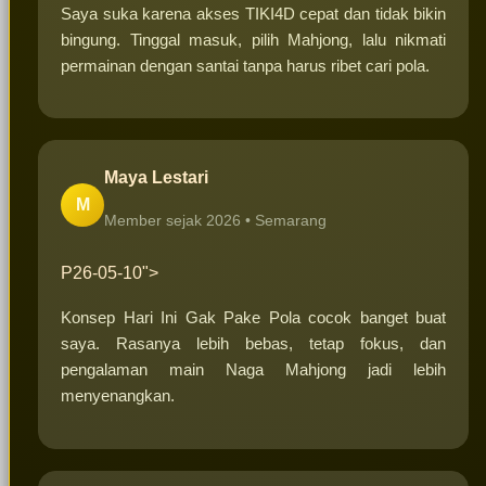
Saya suka karena akses TIKI4D cepat dan tidak bikin
bingung. Tinggal masuk, pilih Mahjong, lalu nikmati
permainan dengan santai tanpa harus ribet cari pola.
Maya Lestari
M
Member sejak 2026 •
Semarang
P26-05-10">
Konsep Hari Ini Gak Pake Pola cocok banget buat
saya. Rasanya lebih bebas, tetap fokus, dan
pengalaman main Naga Mahjong jadi lebih
menyenangkan.