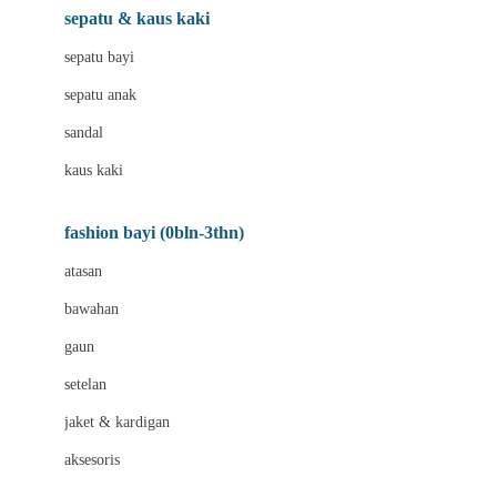
Beauty Barn
sepatu & kaus kaki
Bio Oil
sepatu bayi
Biolane
sepatu anak
Bite Fighters
sandal
Bizzi Growin
kaus kaki
Blackmores
fashion bayi (0bln-3thn)
Blooming Marvellous
atasan
Bonnels
bawahan
Bravado
gaun
Bruder
setelan
Brush Baby
jaket & kardigan
Buds Organics
aksesoris
Bugaboo