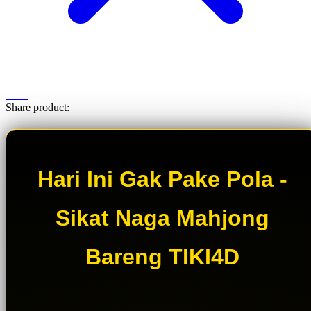
Share product:
Hari Ini Gak Pake Pola -
Sikat Naga Mahjong
Bareng TIKI4D